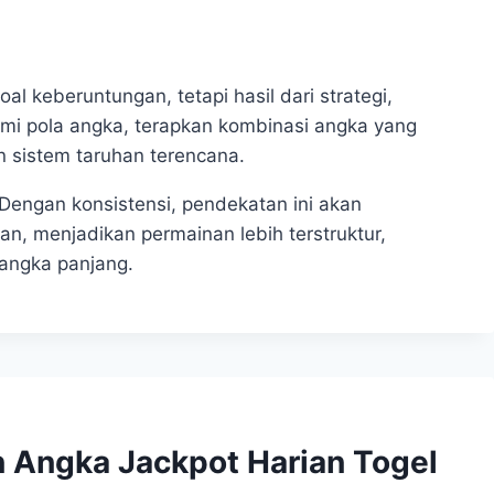
l keberuntungan, tetapi hasil dari strategi,
hami pola angka, terapkan kombinasi angka yang
an sistem taruhan terencana.
Dengan konsistensi, pendekatan ini akan
an, menjadikan permainan lebih terstruktur,
angka panjang.
 Angka Jackpot Harian Togel