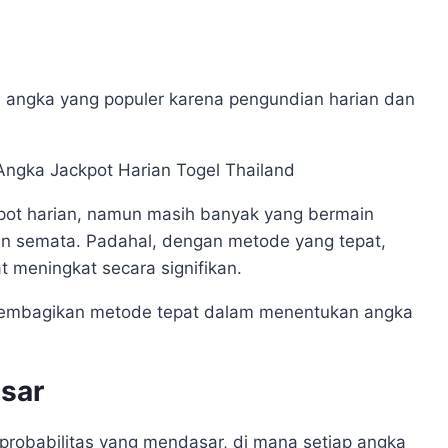
n angka yang populer karena pengundian harian dan
pot harian, namun masih banyak yang bermain
an semata. Padahal, dengan metode yang tepat,
 meningkat secara signifikan.
mbagikan metode tepat dalam menentukan angka
sar
p probabilitas yang mendasar, di mana setiap angka