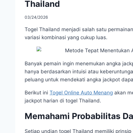
Thailand
03/24/2026
Togel Thailand menjadi salah satu permaina
variasi kombinasi yang cukup luas.
Banyak pemain ingin menemukan angka jack
hanya berdasarkan intuisi atau keberuntung
peluang untuk mendekati angka jackpot dapat
Berikut ini
Togel Online Auto Menang
akan me
jackpot harian di togel Thailand.
Memahami Probabilitas Da
Setiap undian togel Thailand memiliki prinsi