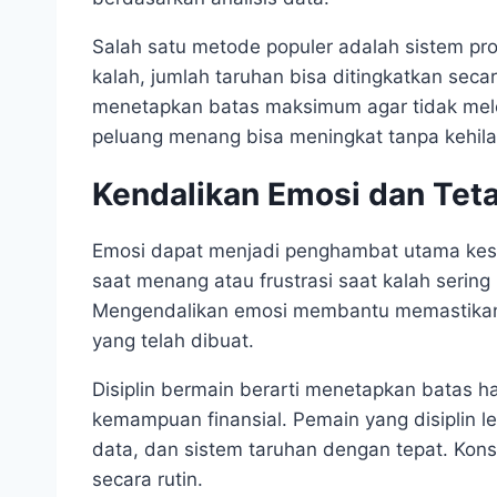
Salah satu metode populer adalah sistem pro
kalah, jumlah taruhan bisa ditingkatkan seca
menetapkan batas maksimum agar tidak meleb
peluang menang bisa meningkat tanpa kehila
Kendalikan Emosi dan Teta
Emosi dapat menjadi penghambat utama kesu
saat menang atau frustrasi saat kalah seri
Mengendalikan emosi membantu memastikan s
yang telah dibuat.
Disiplin bermain berarti menetapkan batas h
kemampuan finansial. Pemain yang disiplin 
data, dan sistem taruhan dengan tepat. Konsi
secara rutin.