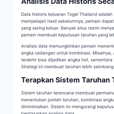
Analisis Data Historis Sec
Data historis keluaran Togel Thailand adalah
mempelajari hasil sebelumnya, pemain dapat
yang sering keluar. Banyak situs resmi men
pemain membuat keputusan taruhan yang leb
Analisis data memungkinkan pemain menentu
angka cadangan untuk kombinasi. Misalnya, 
terakhir bisa dijadikan angka hot, sementara
Strategi ini membuat taruhan lebih seimbang
Terapkan Sistem Taruhan 
Sistem taruhan terencana membuat permainan 
menentukan jumlah taruhan, kombinasi angka,
diminimalkan. Sistem ini mengurangi keputus
berdasarkan analisis data.