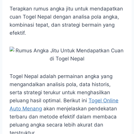
h
a
e
e
k
i
h
a
c
s
l
y
n
a
Terapkan rumus angka jitu untuk mendapatkan
t
e
s
e
p
e
r
cuan Togel Nepal dengan analisa pola angka,
s
b
e
g
e
e
kombinasi tepat, dan strategi bermain yang
A
o
n
r
efektif.
p
o
g
a
p
k
e
m
r
Togel Nepal adalah permainan angka yang
mengandalkan analisis pola, data historis,
serta strategi terukur untuk menghasilkan
peluang hasil optimal. Berikut ini
Togel Online
Auto Menang
akan menjelaskan pendekatan
terbaru dan metode efektif dalam membaca
peluang angka secara lebih akurat dan
terstruktur.