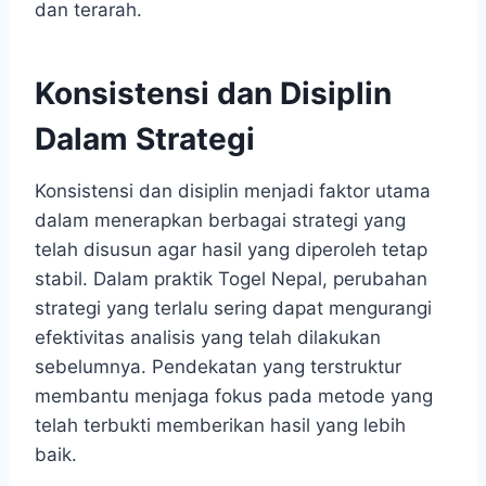
dan terarah.
Konsistensi dan Disiplin
Dalam Strategi
Konsistensi dan disiplin menjadi faktor utama
dalam menerapkan berbagai strategi yang
telah disusun agar hasil yang diperoleh tetap
stabil. Dalam praktik Togel Nepal, perubahan
strategi yang terlalu sering dapat mengurangi
efektivitas analisis yang telah dilakukan
sebelumnya. Pendekatan yang terstruktur
membantu menjaga fokus pada metode yang
telah terbukti memberikan hasil yang lebih
baik.