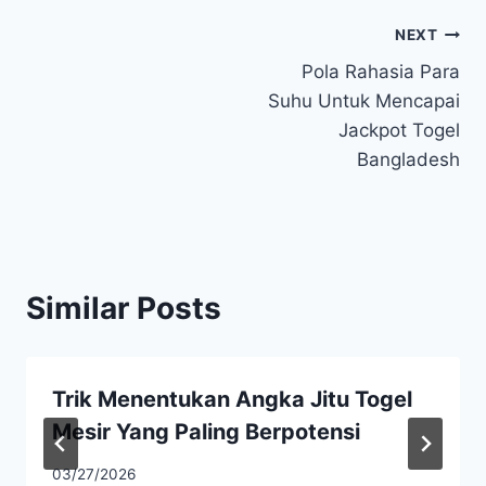
Post
NEXT
Pola Rahasia Para
navigation
Suhu Untuk Mencapai
Jackpot Togel
Bangladesh
Similar Posts
Trik Menentukan Angka Jitu Togel
Mesir Yang Paling Berpotensi
03/27/2026