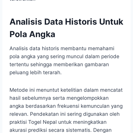
Analisis Data Historis Untuk
Pola Angka
Analisis data historis membantu memahami
pola angka yang sering muncul dalam periode
tertentu sehingga memberikan gambaran
peluang lebih terarah.
Metode ini menuntut ketelitian dalam mencatat
hasil sebelumnya serta mengelompokkan
angka berdasarkan frekuensi kemunculan yang
relevan. Pendekatan ini sering digunakan oleh
praktisi Togel Nepal untuk meningkatkan
akurasi prediksi secara sistematis. Dengan