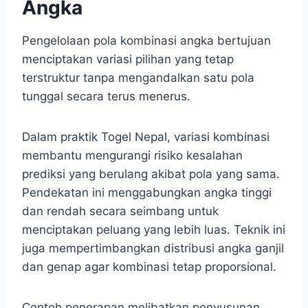
Angka
Pengelolaan pola kombinasi angka bertujuan
menciptakan variasi pilihan yang tetap
terstruktur tanpa mengandalkan satu pola
tunggal secara terus menerus.
Dalam praktik Togel Nepal, variasi kombinasi
membantu mengurangi risiko kesalahan
prediksi yang berulang akibat pola yang sama.
Pendekatan ini menggabungkan angka tinggi
dan rendah secara seimbang untuk
menciptakan peluang yang lebih luas. Teknik ini
juga mempertimbangkan distribusi angka ganjil
dan genap agar kombinasi tetap proporsional.
Contoh penerapan melibatkan penyusunan