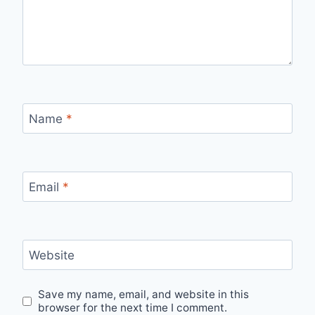
Name
*
Email
*
Website
Save my name, email, and website in this
browser for the next time I comment.