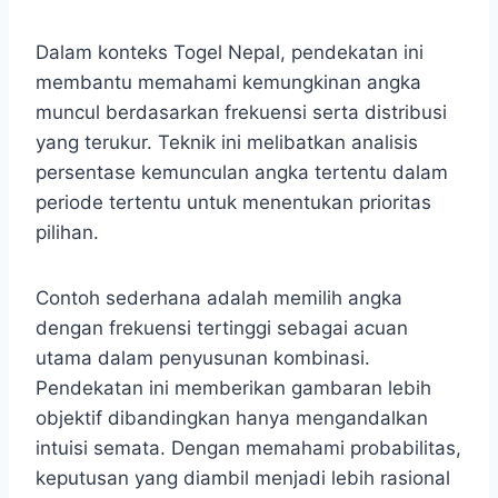
Dalam konteks Togel Nepal, pendekatan ini
membantu memahami kemungkinan angka
muncul berdasarkan frekuensi serta distribusi
yang terukur. Teknik ini melibatkan analisis
persentase kemunculan angka tertentu dalam
periode tertentu untuk menentukan prioritas
pilihan.
Contoh sederhana adalah memilih angka
dengan frekuensi tertinggi sebagai acuan
utama dalam penyusunan kombinasi.
Pendekatan ini memberikan gambaran lebih
objektif dibandingkan hanya mengandalkan
intuisi semata. Dengan memahami probabilitas,
keputusan yang diambil menjadi lebih rasional