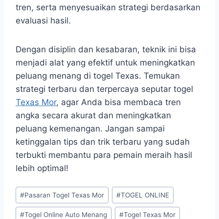
tren, serta menyesuaikan strategi berdasarkan
evaluasi hasil.
Dengan disiplin dan kesabaran, teknik ini bisa
menjadi alat yang efektif untuk meningkatkan
peluang menang di togel Texas. Temukan
strategi terbaru dan terpercaya seputar togel
Texas Mor
, agar Anda bisa membaca tren
angka secara akurat dan meningkatkan
peluang kemenangan. Jangan sampai
ketinggalan tips dan trik terbaru yang sudah
terbukti membantu para pemain meraih hasil
lebih optimal!
Post
#
Pasaran Togel Texas Mor
#
TOGEL ONLINE
Tags:
#
Togel Online Auto Menang
#
Togel Texas Mor