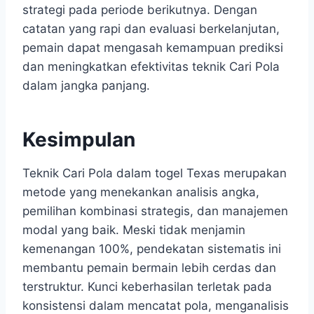
strategi pada periode berikutnya. Dengan
catatan yang rapi dan evaluasi berkelanjutan,
pemain dapat mengasah kemampuan prediksi
dan meningkatkan efektivitas teknik Cari Pola
dalam jangka panjang.
Kesimpulan
Teknik Cari Pola dalam togel Texas merupakan
metode yang menekankan analisis angka,
pemilihan kombinasi strategis, dan manajemen
modal yang baik. Meski tidak menjamin
kemenangan 100%, pendekatan sistematis ini
membantu pemain bermain lebih cerdas dan
terstruktur. Kunci keberhasilan terletak pada
konsistensi dalam mencatat pola, menganalisis