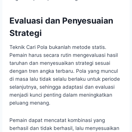
Evaluasi dan Penyesuaian
Strategi
Teknik Cari Pola bukanlah metode statis.
Pemain harus secara rutin mengevaluasi hasil
taruhan dan menyesuaikan strategi sesuai
dengan tren angka terbaru. Pola yang muncul
di masa lalu tidak selalu berlaku untuk periode
selanjutnya, sehingga adaptasi dan evaluasi
menjadi kunci penting dalam meningkatkan
peluang menang.
Pemain dapat mencatat kombinasi yang
berhasil dan tidak berhasil, lalu menyesuaikan