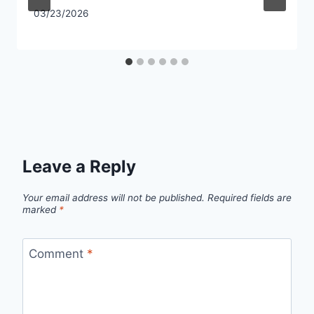
03/23/2026
Leave a Reply
Your email address will not be published.
Required fields are
marked
*
Comment
*