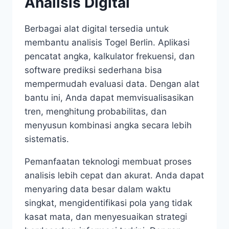
Analisis Digital
Berbagai alat digital tersedia untuk
membantu analisis Togel Berlin. Aplikasi
pencatat angka, kalkulator frekuensi, dan
software prediksi sederhana bisa
mempermudah evaluasi data. Dengan alat
bantu ini, Anda dapat memvisualisasikan
tren, menghitung probabilitas, dan
menyusun kombinasi angka secara lebih
sistematis.
Pemanfaatan teknologi membuat proses
analisis lebih cepat dan akurat. Anda dapat
menyaring data besar dalam waktu
singkat, mengidentifikasi pola yang tidak
kasat mata, dan menyesuaikan strategi