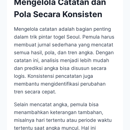
Mengelola Catatan dan
Pola Secara Konsisten
Mengelola catatan adalah bagian penting
dalam trik pintar togel Seoul. Pemula harus
membuat jurnal sederhana yang mencatat
semua hasil, pola, dan tren angka. Dengan
catatan ini, analisis menjadi lebih mudah
dan prediksi angka bisa disusun secara
logis. Konsistensi pencatatan juga
membantu mengidentifikasi perubahan
tren secara cepat.
Selain mencatat angka, pemula bisa
menambahkan keterangan tambahan,
misalnya hari tertentu atau periode waktu
tertentu saat angka muncul. Hal ini