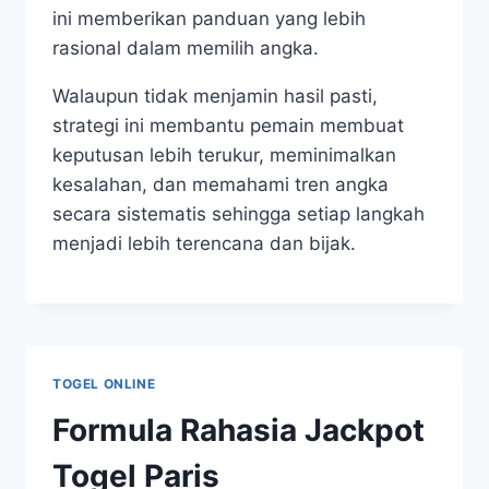
ini memberikan panduan yang lebih
rasional dalam memilih angka.
Walaupun tidak menjamin hasil pasti,
strategi ini membantu pemain membuat
keputusan lebih terukur, meminimalkan
kesalahan, dan memahami tren angka
secara sistematis sehingga setiap langkah
menjadi lebih terencana dan bijak.
TOGEL ONLINE
Formula Rahasia Jackpot
Togel Paris