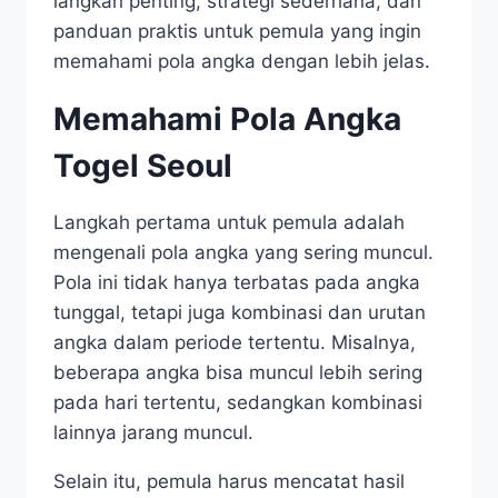
langkah penting, strategi sederhana, dan
panduan praktis untuk pemula yang ingin
memahami pola angka dengan lebih jelas.
Memahami Pola Angka
Togel Seoul
Langkah pertama untuk pemula adalah
mengenali pola angka yang sering muncul.
Pola ini tidak hanya terbatas pada angka
tunggal, tetapi juga kombinasi dan urutan
angka dalam periode tertentu. Misalnya,
beberapa angka bisa muncul lebih sering
pada hari tertentu, sedangkan kombinasi
lainnya jarang muncul.
Selain itu, pemula harus mencatat hasil