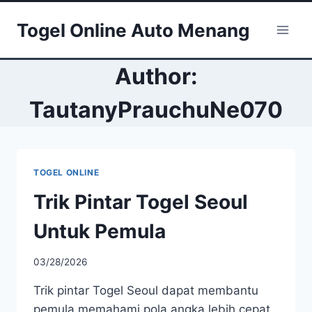
Skip
Togel Online Auto Menang
to
content
Author:
TautanyPrauchuNe070
TOGEL ONLINE
Trik Pintar Togel Seoul
Untuk Pemula
03/28/2026
Trik pintar Togel Seoul dapat membantu
pemula memahami pola angka lebih cepat