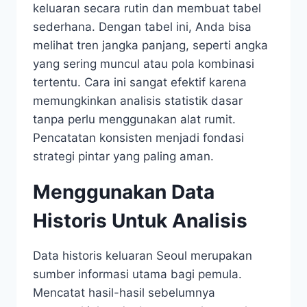
keluaran secara rutin dan membuat tabel
sederhana. Dengan tabel ini, Anda bisa
melihat tren jangka panjang, seperti angka
yang sering muncul atau pola kombinasi
tertentu. Cara ini sangat efektif karena
memungkinkan analisis statistik dasar
tanpa perlu menggunakan alat rumit.
Pencatatan konsisten menjadi fondasi
strategi pintar yang paling aman.
Menggunakan Data
Historis Untuk Analisis
Data historis keluaran Seoul merupakan
sumber informasi utama bagi pemula.
Mencatat hasil-hasil sebelumnya