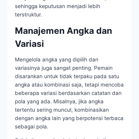
sehingga keputusan menjadi lebih
terstruktur.
Manajemen Angka dan
Variasi
Mengelola angka yang dipilih dan
variasinya juga sangat penting. Pemain
disarankan untuk tidak terpaku pada satu
angka atau kombinasi saja, tetapi mencoba
beberapa variasi berdasarkan catatan dan
pola yang ada. Misalnya, jika angka
tertentu sering muncul, kombinasikan
dengan angka lain yang berpotensi terbaca
sebagai pola.