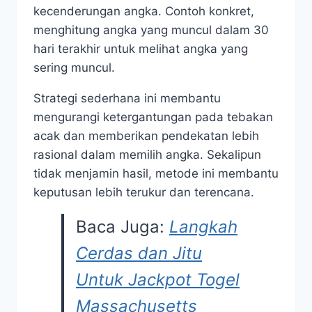
kecenderungan angka. Contoh konkret,
menghitung angka yang muncul dalam 30
hari terakhir untuk melihat angka yang
sering muncul.
Strategi sederhana ini membantu
mengurangi ketergantungan pada tebakan
acak dan memberikan pendekatan lebih
rasional dalam memilih angka. Sekalipun
tidak menjamin hasil, metode ini membantu
keputusan lebih terukur dan terencana.
Baca Juga:
Langkah
Cerdas dan Jitu
Untuk Jackpot Togel
Massachusetts