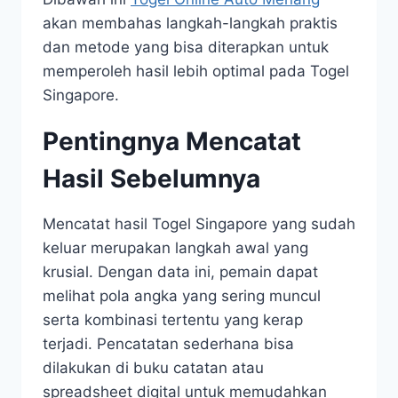
akan membahas langkah-langkah praktis
dan metode yang bisa diterapkan untuk
memperoleh hasil lebih optimal pada Togel
Singapore.
Pentingnya Mencatat
Hasil Sebelumnya
Mencatat hasil Togel Singapore yang sudah
keluar merupakan langkah awal yang
krusial. Dengan data ini, pemain dapat
melihat pola angka yang sering muncul
serta kombinasi tertentu yang kerap
terjadi. Pencatatan sederhana bisa
dilakukan di buku catatan atau
spreadsheet digital untuk memudahkan