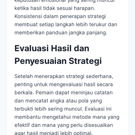
keputusan emosional yang sering muncul
ketika hasil tidak sesuai harapan.
Konsistensi dalam penerapan strategi
membuat setiap langkah lebih terukur dan
memberikan panduan jangka panjang.
Evaluasi Hasil dan
Penyesuaian Strategi
Setelah menerapkan strategi sederhana,
penting untuk mengevaluasi hasil secara
berkala. Pemain dapat meninjau catatan
dan mencatat angka atau pola yang
terbukti lebih sering muncul. Evaluasi ini
membantu mengetahui metode mana yang
efektif dan mana yang perlu disesuaikan
agar hasil menjadi lebih optimal.